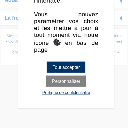
l'interface.
Notation Quantalys
Vous pouvez
La frontière efficiente Quantalys
paramétrer vos choix
et les mettre à jour à
tout moment via notre
Mentions légales
-
Données personnelles
-
Lutte anti-corruption
-
Conflit d'intérets
-
Politique de gestion des cookies
-
Gérer mes
icone
en bas de
cookies
page
Conditions d'utilisation
-
Nos produits / Qui sommes-nous ?
-
Contact
-
Charte éditoriale
-
Quantalys
Tout accepter
Personnaliser
Politique de confidentialité