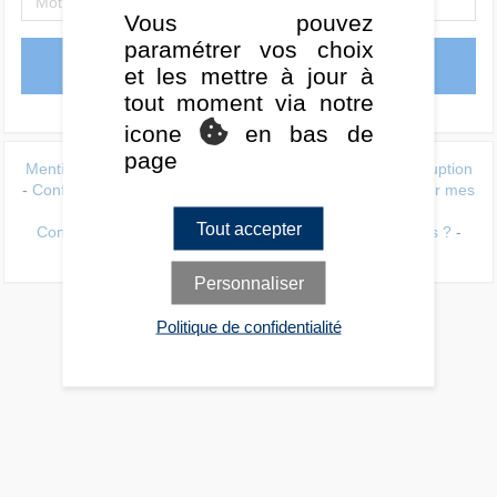
Vous pouvez
paramétrer vos choix
Se connecter
et les mettre à jour à
tout moment via notre
icone
en bas de
page
Mentions légales
-
Données personnelles
-
Lutte anti-corruption
-
Conflit d'intérets
-
Politique de gestion des cookies
-
Gérer mes
cookies
Tout accepter
Conditions d'utilisation
-
Nos produits / Qui sommes-nous ?
-
Contact
-
Charte éditoriale
-
Quantalys
Personnaliser
Politique de confidentialité