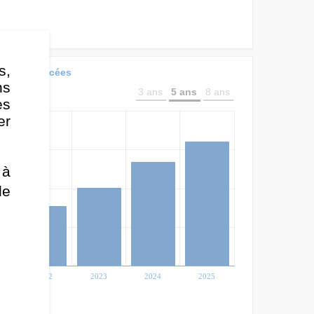
s,
rts référencées
ns
3 ans
5 ans
8 ans
es
er
 à
de
2022
2023
2024
2025