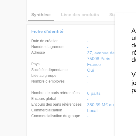
Synthèse
Liste des produits
Statistiques
A
Fiche d'identité
u
Date de création
-
d
Numéro d’agrément
-
r
Adresse
37, avenue de Friedland
75008 Paris
d
Pays
France
Société indépendante
Oui
V
Liée au groupe
-
Nombre d’employés
-
j
p
Nombre de parts référencées
6 parts
Encours global
-
Encours des parts référencées
380,39 M€ au 08/08/202
Commercialisation
Local
Commercialisation du groupe
-