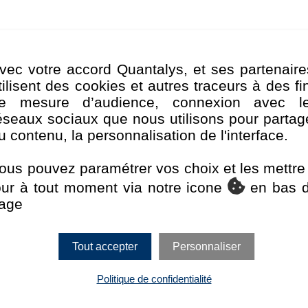
vec votre accord Quantalys, et ses partenaire
Encours des pa
tilisent des cookies et autres traceurs à des fi
e mesure d’audience, connexion avec l
400 M€
éseaux sociaux que nous utilisons pour partag
u contenu, la personnalisation de l'interface.
X
1
300 M€
ous pouvez paramétrer vos choix et les mettre
our à tout moment via notre icone
en bas 
200 M€
age
100 M€
X
1
6
Tout accepter
Personnaliser
0 M€
2021
Politique de confidentialité
X
1