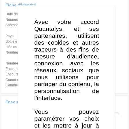
Fiche d'identité
Date de création
-
Numéro d’agrément
-
Avec votre accord
Adresse
ONE FINANCIAL CENTER
Quantalys, et ses
21111 BOSTON
partenaires, utilisent
Pays
États-Unis
des cookies et autres
Société indépendante
Non
Liée au groupe
Natixis Investment Managers
traceurs à des fins de
Nombre d’employés
-
mesure d’audience,
connexion avec les
Nombre de parts référencées
121 parts
réseaux sociaux que
Encours global
-
Encours des parts référencées
-
nous utilisons pour
Commercialisation
Local
partager du contenu, la
Commercialisation du groupe
Global
personnalisation de
l'interface.
Encours des parts référencées
Vous pouvez
3 ans
5 ans
8 ans
paramétrer vos choix
et les mettre à jour à