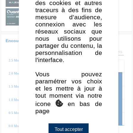
des cookies et autres
traceurs à des fins de
X
2
mesure d’audience,
connexion avec les
réseaux sociaux que
nous utilisons pour
Encours des parts référencées
partager du contenu, la
personnalisation de
3 ans
5 ans
8 ans
l'interface.
2.5 Mrd€
Vous pouvez
2.0 Mrd€
paramétrer vos choix
1.5 Mrd€
et les mettre à jour à
tout moment via notre
1.0 Mrd€
icone
en bas de
page
0.5 Mrd€
0.0 Mrd€
Tout accepter
2021
2022
2023
2024
2025