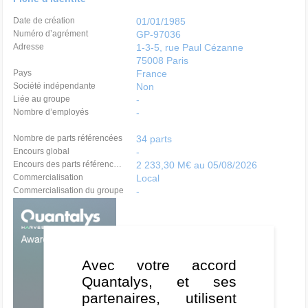
Date de création
01/01/1985
Numéro d’agrément
GP-97036
Adresse
1-3-5, rue Paul Cézanne
75008 Paris
Pays
France
Société indépendante
Non
Liée au groupe
-
Nombre d’employés
-
Nombre de parts référencées
34 parts
Encours global
-
Encours des parts référencées
2 233,30 M€ au 05/08/2026
Commercialisation
Local
Commercialisation du groupe
-
X
1
Avec votre accord
Quantalys, et ses
partenaires, utilisent